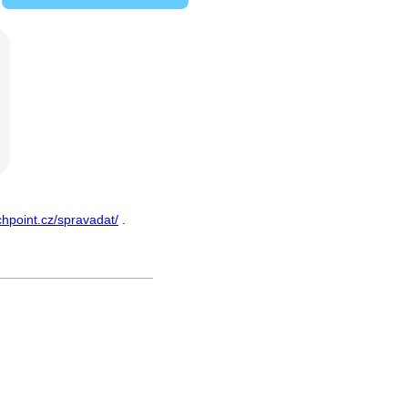
chpoint.cz/spravadat/
.