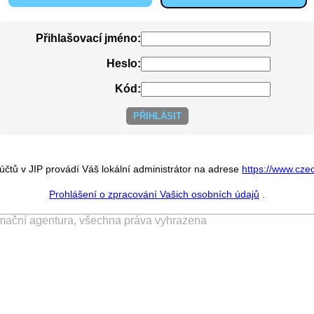
Přihlašovací jméno:
Heslo:
Kód:
účtů v JIP provádí Váš lokální administrátor na adrese
https://www.cze
Prohlášení o zpracování Vašich osobních údajů
.
ormační agentura, všechna práva vyhrazena