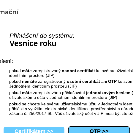
Přihlášení do systému:
Vesnice roku
ášení:
pokud
máte
zaregistrovaný
osobní certifikát
ke svému uživatels
identitním prostoru (JIP)
pokud
nemáte
zaregistrovaný
osobní certifikát
ani
OTP
ke svém
Jednotném identitním prostoru (JIP)
pokud
máte
zaregistrováno přihlašování
jednorázovým heslem 
uživatelskému účtu v Jednotném identitním prostoru (JIP)
pokud se chcete ke svému uživatelskému účtu v Jednotném identi
přihlásit s využitím elektronické identifikace prostřednictvím nár
zákona č. 250/2017 Sb. Váš uživatelský účet v JIP musí být ztoto
Certifikátem >>
OTP >>