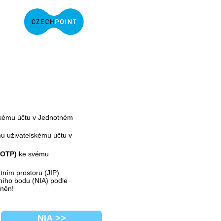
kému účtu v Jednotném
u uživatelskému účtu v
(OTP)
ke svému
tním prostoru (JIP)
odního bodu (NIA) podle
žněn!
NIA >>